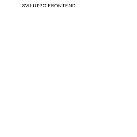
SVILUPPO FRONTEND
Cod
Go
CONTATTI
scarico merci
Via Caduti sul lavoro, 71
Barcellona P.G. (ME) 98051
Numero telefonico
090 903 28 73
pedonale
Via del Mare, 114
Barcellona P.G. (ME) 98051
e-mail:
info@codgo.it